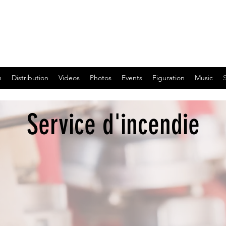
Where fiction becomes reality.
m
Distribution
Videos
Photos
Events
Figuration
Music
Service d'incendie