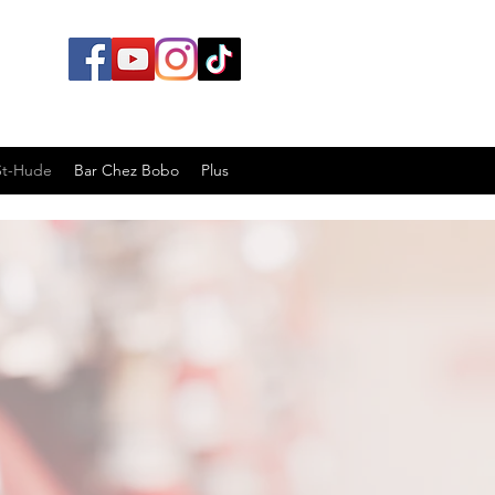
St-Hude
Bar Chez Bobo
Plus